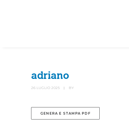
HOME
SOCIETÀ
CANOTTIERI
adriano
26 LUGLIO 2025
|
BY
GENERA E STAMPA PDF