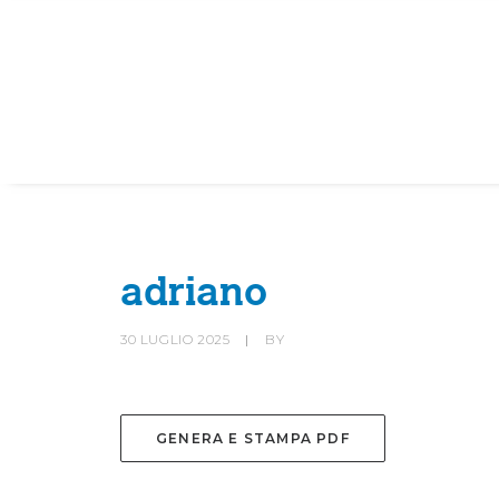
HOME
SOCIETÀ
CANOTTIERI
adriano
30 LUGLIO 2025
|
BY
GENERA E STAMPA PDF