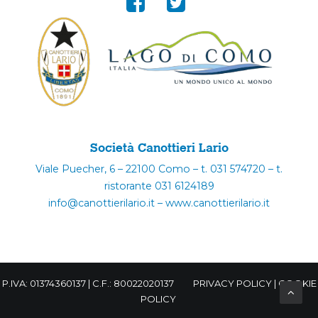
Società Canottieri Lario
Viale Puecher, 6 – 22100 Como – t. 031 574720 – t.
ristorante 031 6124189
info@canottierilario.it – www.canottierilario.it
P.IVA: 01374360137 | C.F.: 80022020137
PRIVACY POLICY
|
COOKIE
POLICY