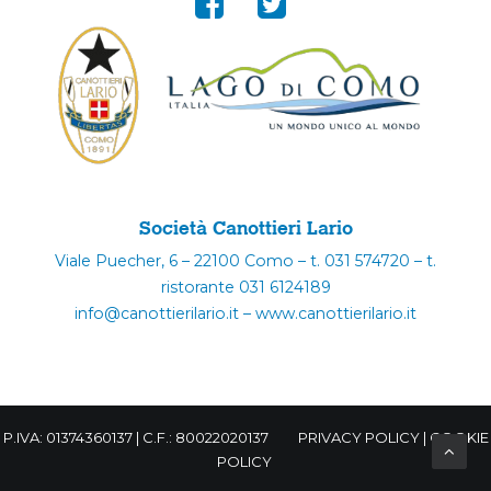
Società Canottieri Lario
Viale Puecher, 6 – 22100 Como – t. 031 574720 – t.
ristorante 031 6124189
info@canottierilario.it – www.canottierilario.it
P.IVA: 01374360137 | C.F.: 80022020137
PRIVACY POLICY
|
COOKIE
POLICY