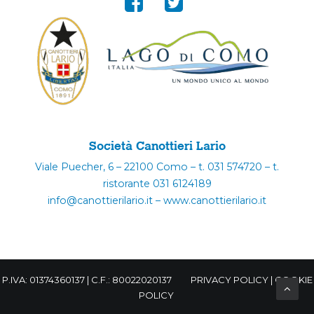
Società Canottieri Lario
Viale Puecher, 6 – 22100 Como – t. 031 574720 – t.
ristorante 031 6124189
info@canottierilario.it – www.canottierilario.it
P.IVA: 01374360137 | C.F.: 80022020137
PRIVACY POLICY
|
COOKIE
POLICY