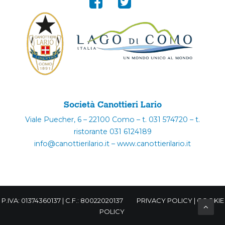
Società Canottieri Lario
Viale Puecher, 6 – 22100 Como – t. 031 574720 – t.
ristorante 031 6124189
info@canottierilario.it – www.canottierilario.it
P.IVA: 01374360137 | C.F.: 80022020137
PRIVACY POLICY
|
COOKIE
POLICY