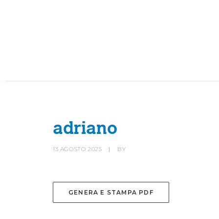
HOME
SOCIETÀ
CANOTTIERI
adriano
13 AGOSTO 2025
|
BY
GENERA E STAMPA PDF