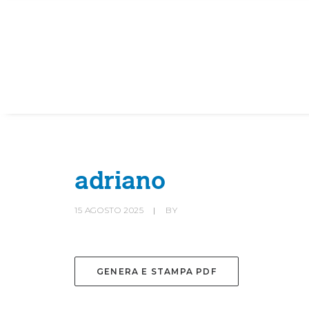
HOME
SOCIETÀ
CANOTTIERI
adriano
15 AGOSTO 2025
|
BY
GENERA E STAMPA PDF