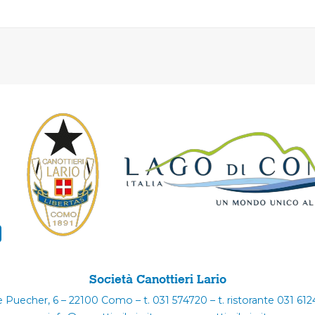
Società Canottieri Lario
e Puecher, 6 – 22100 Como – t. 031 574720 – t. ristorante 031 61