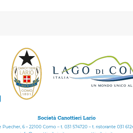
Società Canottieri Lario
e Puecher, 6 – 22100 Como – t. 031 574720 – t. ristorante 031 61