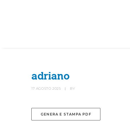
HOME
SOCIETÀ
CANOTTIERI
adriano
17 AGOSTO 2025
|
BY
GENERA E STAMPA PDF