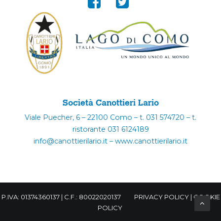
Società Canottieri Lario
Viale Puecher, 6 – 22100 Como – t. 031 574720 – t.
ristorante 031 6124189
info@canottierilario.it – www.canottierilario.it
P.IVA: 01374360137 | C.F.: 80022020137
PRIVACY POLICY
|
COOKIE
POLICY