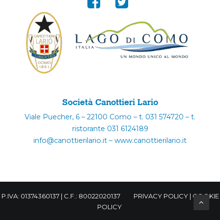
Società Canottieri Lario
Viale Puecher, 6 – 22100 Como – t. 031 574720 – t.
ristorante 031 6124189
info@canottierilario.it – www.canottierilario.it
P.IVA: 01374360137 | C.F.: 80022020137
PRIVACY POLICY
|
COOKIE
POLICY