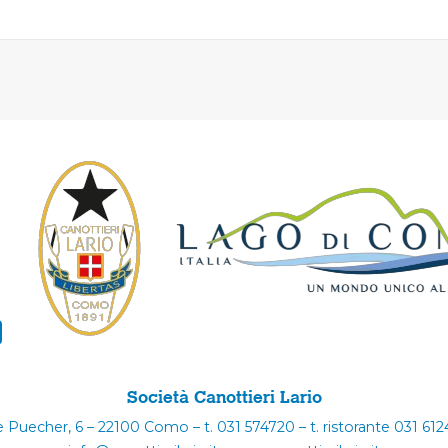
Società Canottieri Lario
e Puecher, 6 – 22100 Como – t. 031 574720 – t. ristorante 031 61