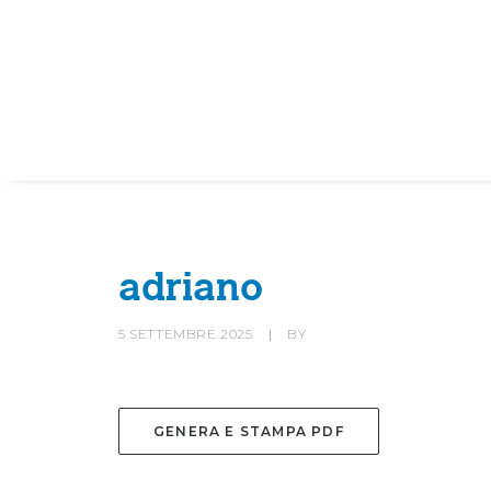
HOME
SOCIETÀ
CANOTTIERI
adriano
5 SETTEMBRE 2025
|
BY
GENERA E STAMPA PDF