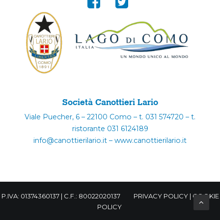
Società Canottieri Lario
Viale Puecher, 6 – 22100 Como – t. 031 574720 – t.
ristorante 031 6124189
info@canottierilario.it – www.canottierilario.it
P.IVA: 01374360137 | C.F.: 80022020137
PRIVACY POLICY
|
COOKIE
POLICY