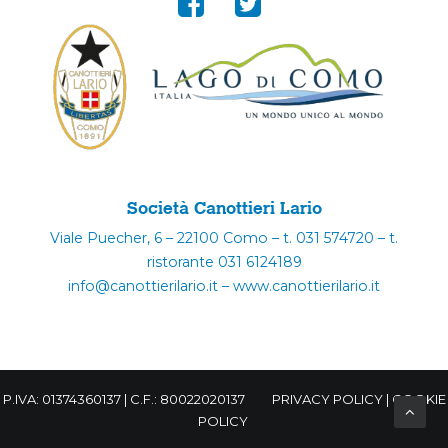
Società Canottieri Lario
Viale Puecher, 6 – 22100 Como – t. 031 574720 – t.
ristorante 031 6124189
info@canottierilario.it – www.canottierilario.it
P.IVA: 01374360137 | C.F.: 80022020137
PRIVACY POLICY
|
COOKIE
POLICY