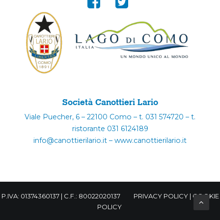
Società Canottieri Lario
Viale Puecher, 6 – 22100 Como – t. 031 574720 – t.
ristorante 031 6124189
info@canottierilario.it – www.canottierilario.it
P.IVA: 01374360137 | C.F.: 80022020137
PRIVACY POLICY
|
COOKIE
POLICY