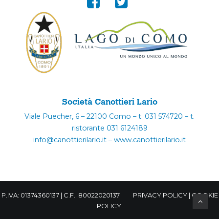
Società Canottieri Lario
Viale Puecher, 6 – 22100 Como – t. 031 574720 – t.
ristorante 031 6124189
info@canottierilario.it – www.canottierilario.it
P.IVA: 01374360137 | C.F.: 80022020137
PRIVACY POLICY
|
COOKIE
POLICY