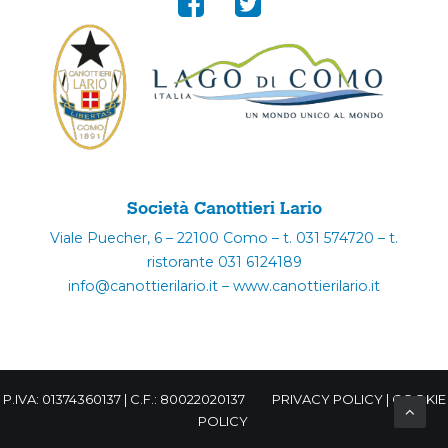
Società Canottieri Lario
Viale Puecher, 6 – 22100 Como – t. 031 574720 – t.
ristorante 031 6124189
info@canottierilario.it – www.canottierilario.it
P.IVA: 01374360137 | C.F.: 80022020137
PRIVACY POLICY
|
COOKIE
POLICY