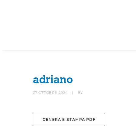
HOME
SOCIETÀ
CANOTTIERI
adriano
27 OTTOBRE 2024
|
BY
GENERA E STAMPA PDF