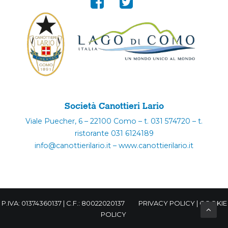
Società Canottieri Lario
Viale Puecher, 6 – 22100 Como – t. 031 574720 – t.
ristorante 031 6124189
info@canottierilario.it – www.canottierilario.it
P.IVA: 01374360137 | C.F.: 80022020137
PRIVACY POLICY
|
COOKIE
POLICY