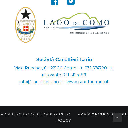
Società Canottieri Lario
Viale Puecher, 6 – 22100 Como – t. 031 574720 – t.
ristorante 031 6124189
info@canottierilario.it – www.canottierilario.it
P.IVA: 01374360137 | C.F.: 80022020137
PRIVACY POLICY
|
COOKIE
POLICY