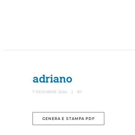
HOME
SOCIETÀ
CANOTTIERI
adriano
7 DICEMBRE 2024
|
BY
GENERA E STAMPA PDF