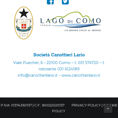
Società Canottieri Lario
Viale Puecher, 6 – 22100 Como – t. 031 574720 – t.
ristorante 031 6124189
info@canottierilario.it – www.canottierilario.it
P.IVA: 01374360137 | C.F.: 80022020137
PRIVACY POLICY
|
COOKIE
POLICY