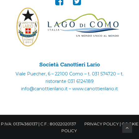
Società Canottieri Lario
Viale Puecher, 6 – 22100 Como – t. 031 574720 – t.
ristorante 031 6124189
info@canottierilario.it – www.canottierilario.it
P.IVA: 01374360137 | C.F.: 80022020137
PRIVACY POLICY
|
COOKIE
POLICY