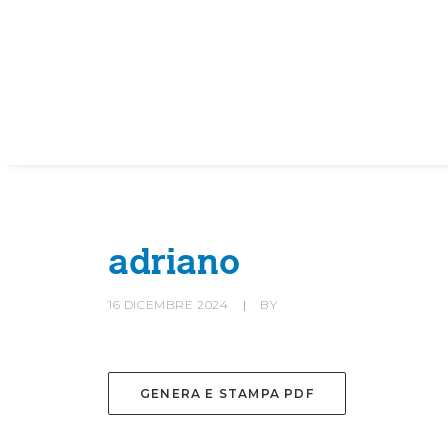
HOME
SOCIETÀ
CANOTTIERI
adriano
16 DICEMBRE 2024
|
BY
GENERA E STAMPA PDF