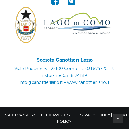
Società Canottieri Lario
Viale Puecher, 6 – 22100 Como – t. 031 574720 – t.
ristorante 031 6124189
info@canottierilario.it – www.canottierilario.it
P.IVA: 01374360137 | C.F.: 80022020137
PRIVACY POLICY
|
COOKIE
POLICY