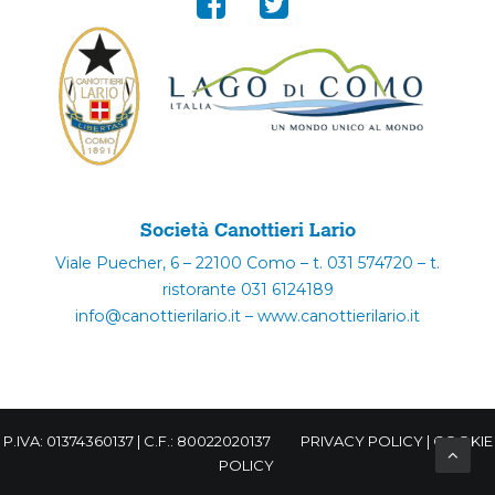
Società Canottieri Lario
Viale Puecher, 6 – 22100 Como – t. 031 574720 – t.
ristorante 031 6124189
info@canottierilario.it – www.canottierilario.it
P.IVA: 01374360137 | C.F.: 80022020137
PRIVACY POLICY
|
COOKIE
POLICY