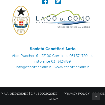
Società Canottieri Lario
Viale Puecher, 6 – 22100 Como – t. 031 574720 – t.
ristorante 031 6124189
info@canottierilario.it – www.canottierilario.it
P.IVA: 01374360137 | C.F.: 80022020137
PRIVACY POLICY
|
COOKIE
POLICY