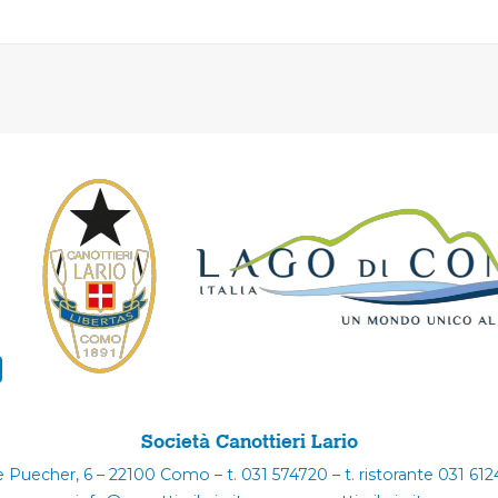
Società Canottieri Lario
e Puecher, 6 – 22100 Como – t. 031 574720 – t. ristorante 031 61