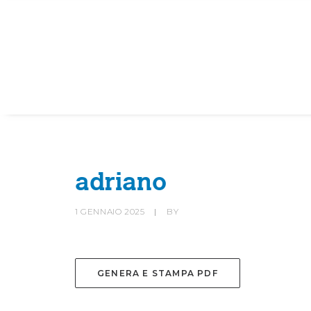
HOME
SOCIETÀ
CANOTTIERI
adriano
1 GENNAIO 2025
|
BY
GENERA E STAMPA PDF