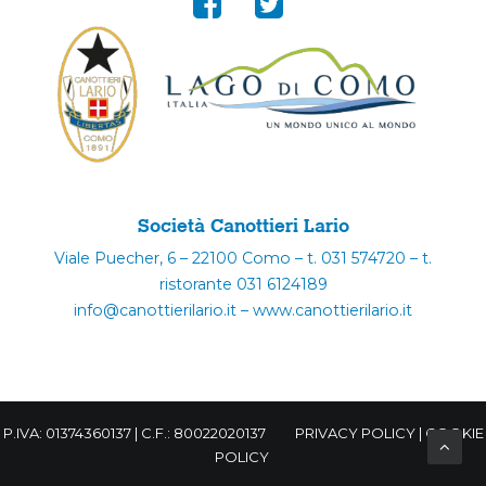
Società Canottieri Lario
Viale Puecher, 6 – 22100 Como – t. 031 574720 – t.
ristorante 031 6124189
info@canottierilario.it – www.canottierilario.it
P.IVA: 01374360137 | C.F.: 80022020137
PRIVACY POLICY
|
COOKIE
POLICY