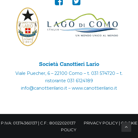
Società Canottieri Lario
Viale Puecher, 6 – 22100 Como – t. 031 574720 – t.
ristorante 031 6124189
info@canottierilario.it – www.canottierilario.it
P.IVA: 01374360137 | C.F.: 80022020137
PRIVACY POLICY
|
COOKIE
POLICY