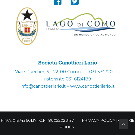
Società Canottieri Lario
Viale Puecher, 6 – 22100 Como – t. 031 574720 – t.
ristorante 031 6124189
info@canottierilario.it – www.canottierilario.it
P.IVA: 01374360137 | C.F.: 80022020137
PRIVACY POLICY
|
COOKIE
POLICY