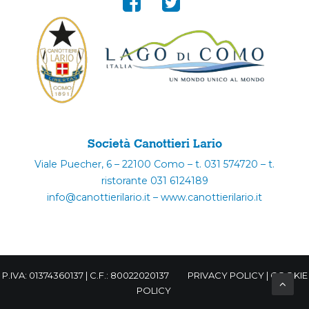
Società Canottieri Lario
Viale Puecher, 6 – 22100 Como – t. 031 574720 – t.
ristorante 031 6124189
info@canottierilario.it – www.canottierilario.it
P.IVA: 01374360137 | C.F.: 80022020137
PRIVACY POLICY
|
COOKIE
POLICY