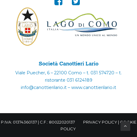
Società Canottieri Lario
Viale Puecher, 6 – 22100 Como – t. 031 574720 – t.
ristorante 031 6124189
info@canottierilario.it – www.canottierilario.it
P.IVA: 01374360137 | C.F.: 80022020137
PRIVACY POLICY
|
COOKIE
POLICY