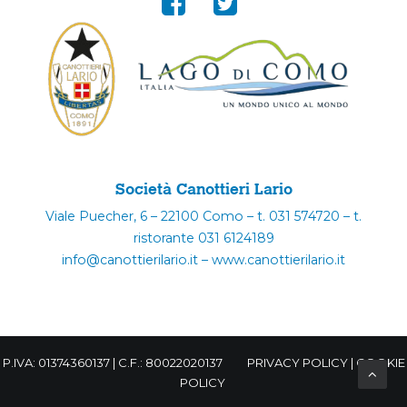
Società Canottieri Lario
Viale Puecher, 6 – 22100 Como – t. 031 574720 – t.
ristorante 031 6124189
info@canottierilario.it – www.canottierilario.it
P.IVA: 01374360137 | C.F.: 80022020137
PRIVACY POLICY
|
COOKIE
POLICY