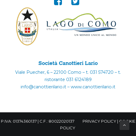
Società Canottieri Lario
Viale Puecher, 6 – 22100 Como – t. 031 574720 – t.
ristorante 031 6124189
info@canottierilario.it – www.canottierilario.it
P.IVA: 01374360137 | C.F.: 80022020137
PRIVACY POLICY
|
COOKIE
POLICY