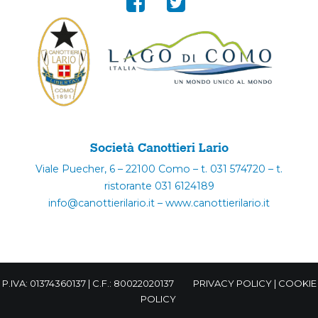
Società Canottieri Lario
Viale Puecher, 6 – 22100 Como – t. 031 574720 – t.
ristorante 031 6124189
info@canottierilario.it – www.canottierilario.it
P.IVA: 01374360137 | C.F.: 80022020137
PRIVACY POLICY
|
COOKIE
POLICY