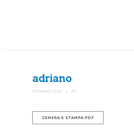
HOME
SOCIETÀ
CANOTTIERI
adriano
28 MARZO 2025
|
BY
GENERA E STAMPA PDF