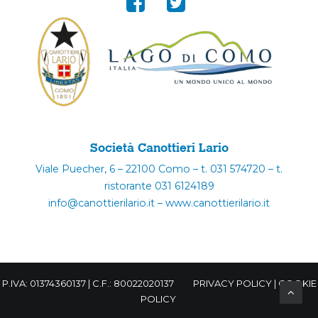
Società Canottieri Lario
Viale Puecher, 6 – 22100 Como – t. 031 574720 – t.
ristorante 031 6124189
info@canottierilario.it – www.canottierilario.it
P.IVA: 01374360137 | C.F.: 80022020137
PRIVACY POLICY
|
COOKIE
POLICY