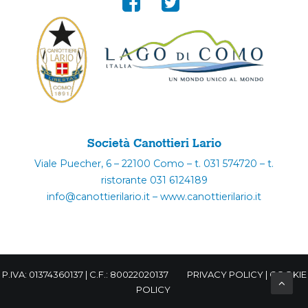
Società Canottieri Lario
Viale Puecher, 6 – 22100 Como – t. 031 574720 – t.
ristorante 031 6124189
info@canottierilario.it – www.canottierilario.it
P.IVA: 01374360137 | C.F.: 80022020137
PRIVACY POLICY
|
COOKIE
POLICY