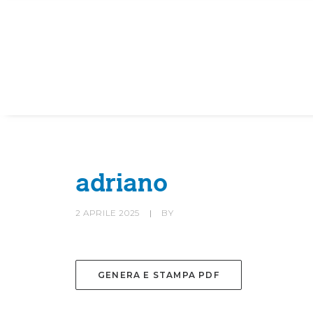
HOME
SOCIETÀ
CANOTTIERI
adriano
2 APRILE 2025
|
BY
GENERA E STAMPA PDF