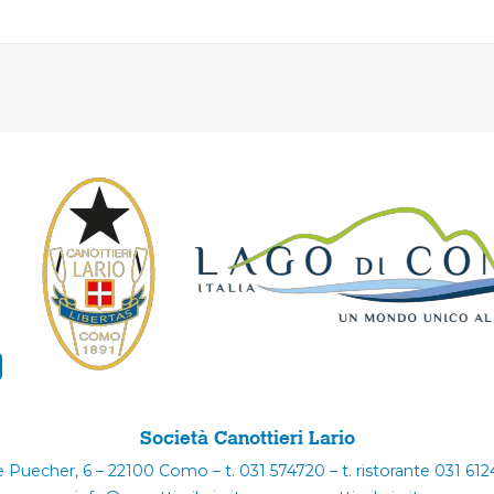
Società Canottieri Lario
e Puecher, 6 – 22100 Como – t. 031 574720 – t. ristorante 031 61