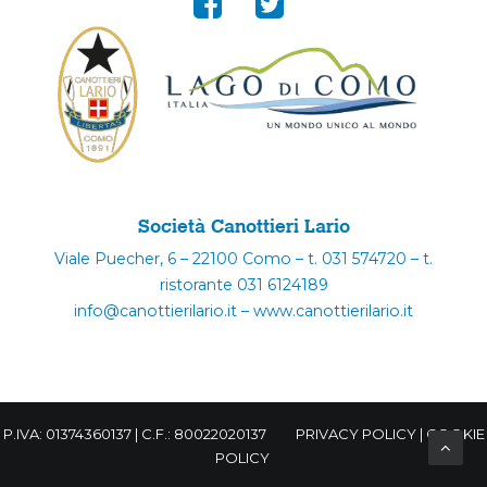
Società Canottieri Lario
Viale Puecher, 6 – 22100 Como – t. 031 574720 – t.
ristorante 031 6124189
info@canottierilario.it – www.canottierilario.it
P.IVA: 01374360137 | C.F.: 80022020137
PRIVACY POLICY
|
COOKIE
POLICY