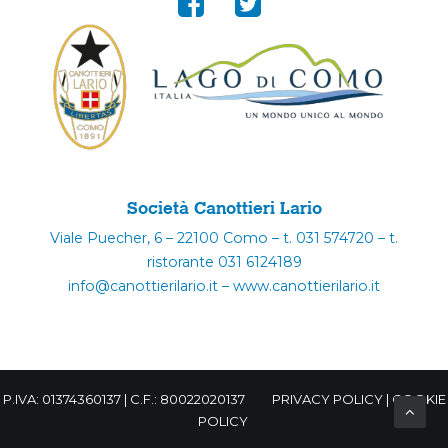
Società Canottieri Lario
Viale Puecher, 6 – 22100 Como – t. 031 574720 – t.
ristorante 031 6124189
info@canottierilario.it – www.canottierilario.it
P.IVA: 01374360137 | C.F.: 80022020137
PRIVACY POLICY
|
COOKIE
POLICY