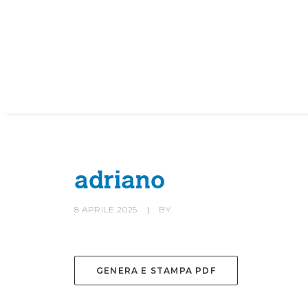
HOME
SOCIETÀ
CANOTTIERI
adriano
8 APRILE 2025
|
BY
GENERA E STAMPA PDF