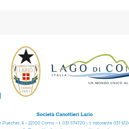
Società Canottieri Lario
e Puecher, 6 – 22100 Como – t. 031 574720 – t. ristorante 031 61