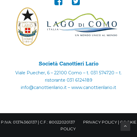
Società Canottieri Lario
Viale Puecher, 6 – 22100 Como – t. 031 574720 – t.
ristorante 031 6124189
info@canottierilario.it – www.canottierilario.it
P.IVA: 01374360137 | C.F.: 80022020137
PRIVACY POLICY
|
COOKIE
POLICY