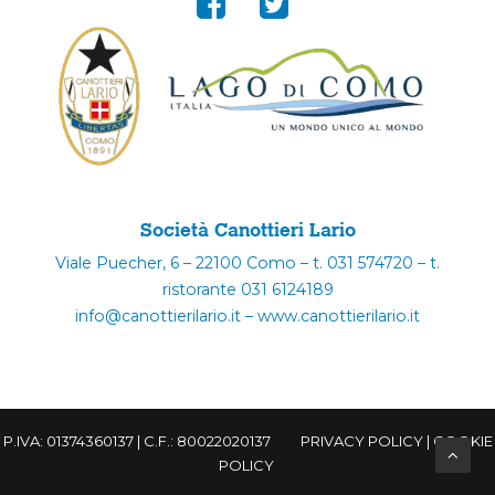
Società Canottieri Lario
Viale Puecher, 6 – 22100 Como – t. 031 574720 – t.
ristorante 031 6124189
info@canottierilario.it – www.canottierilario.it
P.IVA: 01374360137 | C.F.: 80022020137
PRIVACY POLICY
|
COOKIE
POLICY