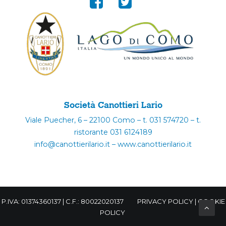
Società Canottieri Lario
Viale Puecher, 6 – 22100 Como – t. 031 574720 – t.
ristorante 031 6124189
info@canottierilario.it – www.canottierilario.it
P.IVA: 01374360137 | C.F.: 80022020137
PRIVACY POLICY
|
COOKIE
POLICY