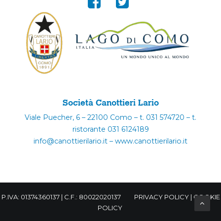
Società Canottieri Lario
Viale Puecher, 6 – 22100 Como – t. 031 574720 – t.
ristorante 031 6124189
info@canottierilario.it – www.canottierilario.it
P.IVA: 01374360137 | C.F.: 80022020137
PRIVACY POLICY
|
COOKIE
POLICY