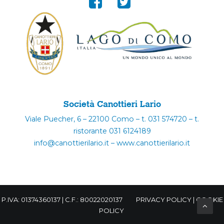
Società Canottieri Lario
Viale Puecher, 6 – 22100 Como – t. 031 574720 – t.
ristorante 031 6124189
info@canottierilario.it – www.canottierilario.it
P.IVA: 01374360137 | C.F.: 80022020137
PRIVACY POLICY
|
COOKIE
POLICY