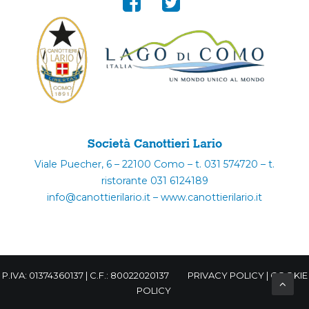
Società Canottieri Lario
Viale Puecher, 6 – 22100 Como – t. 031 574720 – t.
ristorante 031 6124189
info@canottierilario.it – www.canottierilario.it
P.IVA: 01374360137 | C.F.: 80022020137
PRIVACY POLICY
|
COOKIE
POLICY