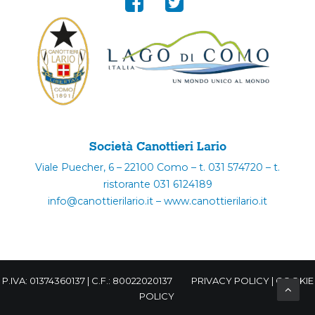
Società Canottieri Lario
Viale Puecher, 6 – 22100 Como – t. 031 574720 – t.
ristorante 031 6124189
info@canottierilario.it – www.canottierilario.it
P.IVA: 01374360137 | C.F.: 80022020137
PRIVACY POLICY
|
COOKIE
POLICY